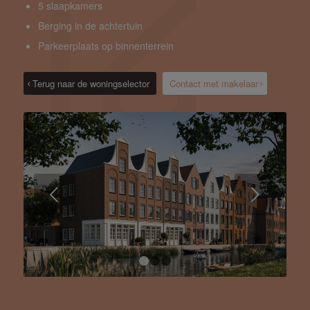
5 slaapkamers
Berging in de achtertuin
Parkeerplaats op binnenterrein
Terug naar de woningselector
Contact met makelaar
Volgende
1
2
3