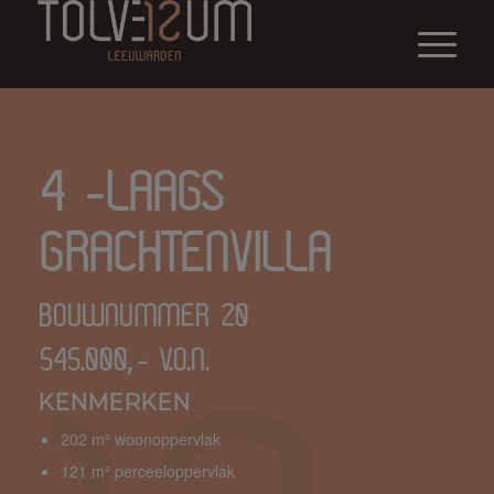
4 -LAAGS
GRACHTENVILLA
BOUWNUMMER 20
545.000,- V.O.N.
KENMERKEN
202 m² woonoppervlak
121 m² perceeloppervlak