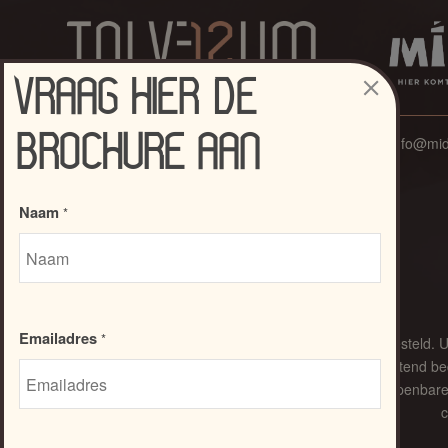
VRAAG HIER DE
BROCHURE AAN
Info@mid
Naam
*
Emailadres
*
Deze website is met grote zorg samengesteld. 
perspectiefafbeeldingen en plattegronden zijn uitsluitend 
voor de situatietekeningen en de inrichting van de openbare
c